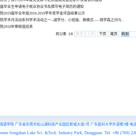
院关于召开2019年度党支部书记抓基层党建述职评议会议的通知
20届毕业生申请电子就业协议书及撰写电子简历的通知
院2019届毕业年级2018-2019学年奖学金评选结果公示
院学术月活动系列学术活动之一--减学分、小班级、换模式-----钱学森之问与...
院2018年寒假值班表
共52条 1/6
首页
上页
下页
尾页
院 广东省东莞市松山湖科技产业园区新城大道1号 广东医科大学外语楼5楼 电话：0769-22
venue Songshan Lake Sci. &Tech. Industry Park, Dongguan Tel: +86 (769) 2